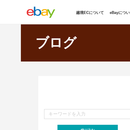
越境ECについて
eBayにつ
ブログ
次へ