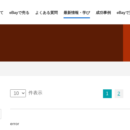
いて
eBayで売る
よくある質問
最新情報・学び
成功事例
eBay
件表示
1
2
error